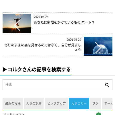
2020-03-25
あなたに制限をかけているもの パート３
2020-04-29
ありのままの姿を見せるのではなく、自分が見まし
ょう
▶︎コルクさんの記事を検索する
最近の投稿
人気の記事
ピックアップ
カテゴリー
タグ
アーカ
ポッドキャスト
2